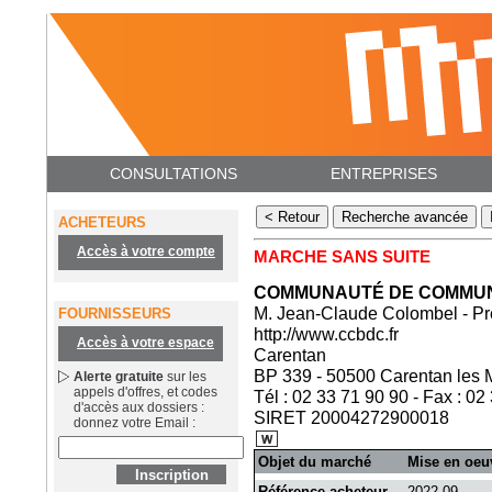
CONSULTATIONS
ENTREPRISES
ACHETEURS
Accès à votre compte
MARCHE SANS SUITE
COMMUNAUTÉ DE COMMUNE
M. Jean-Claude Colombel - Pr
FOURNISSEURS
http://www.ccbdc.fr
Accès à votre espace
Carentan
BP 339 - 50500 Carentan les 
Alerte gratuite
sur les
appels d'offres, et codes
Tél : 02 33 71 90 90 - Fax : 02
d'accès aux dossiers :
SIRET 20004272900018
donnez votre Email :
Objet du marché
Mise en oeu
Référence acheteur
2022-09